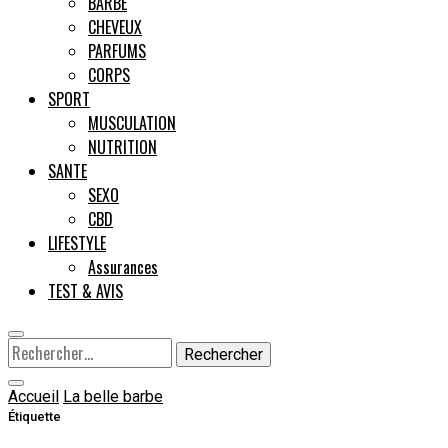
BARBE
CHEVEUX
Male
PARFUMS
CORPS
SPORT
MUSCULATION
NUTRITION
SANTE
SEXO
CBD
LIFESTYLE
Assurances
TEST & AVIS
Rechercher :
Accueil
La belle barbe
Étiquette