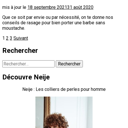
mis à jour le
18 septembre 2021
31 août 2020
Que ce soit par envie ou par nécessité, on te donne nos
conseils de rasage pour bien porter une barbe sans
moustache.
Pagination
Page
Page
Page
1
2
3
Suivant
des
Rechercher
publications
Rechercher :
Découvre Neije
Neije : Les colliers de perles pour homme