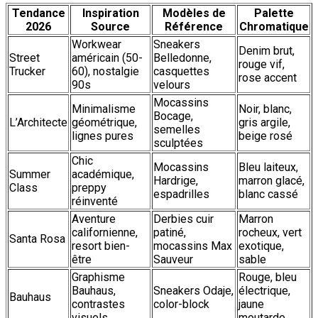
Tendance
Inspiration
Modèles de
Palette
2026
Source
Référence
Chromatique
Workwear
Sneakers
Denim brut,
Street
américain (50-
Belledonne,
rouge vif,
Trucker
60), nostalgie
casquettes
rose accent
90s
velours
Mocassins
Minimalisme
Noir, blanc,
Bocage,
L’Architecte
géométrique,
gris argile,
semelles
lignes pures
beige rosé
sculptées
Chic
Mocassins
Bleu laiteux,
Summer
académique,
Hardrige,
marron glacé,
Class
preppy
espadrilles
blanc cassé
réinventé
Aventure
Derbies cuir
Marron
californienne,
patiné,
rocheux, vert
Santa Rosa
resort bien-
mocassins Max
exotique,
être
Sauveur
sable
Graphisme
Rouge, bleu
Bauhaus,
Sneakers Odaje,
électrique,
Bauhaus
contrastes
color-block
jaune
visuels
moutarde