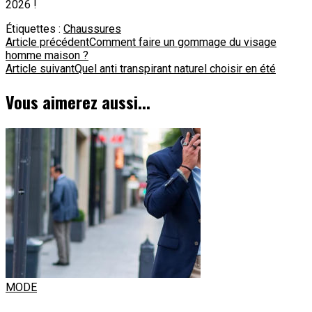
2026 !
Étiquettes :
Chaussures
Navigation
Article précédent
Comment faire un gommage du visage
homme maison ?
d'article
Article suivant
Quel anti transpirant naturel choisir en été
Vous aimerez aussi...
MODE