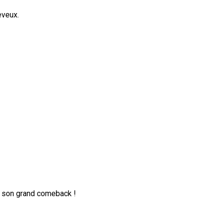
eveux.
t son grand comeback !