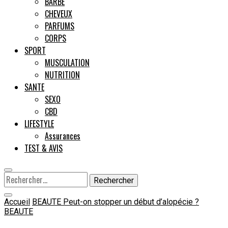
BARBE
CHEVEUX
Male
PARFUMS
CORPS
SPORT
MUSCULATION
NUTRITION
SANTE
SEXO
CBD
LIFESTYLE
Assurances
TEST & AVIS
Rechercher :
Accueil
BEAUTE
Peut-on stopper un début d’alopécie ?
BEAUTE