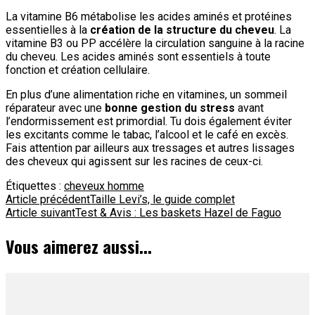
La vitamine B6 métabolise les acides aminés et protéines
essentielles à la
création de la structure du cheveu
. La
vitamine B3 ou PP accélère la circulation sanguine à la racine
du cheveu. Les acides aminés sont essentiels à toute
fonction et création cellulaire.
En plus d’une alimentation riche en vitamines, un sommeil
réparateur avec une
bonne gestion du stress
avant
l’endormissement est primordial. Tu dois également éviter
les excitants comme le tabac, l’alcool et le café en excès.
Fais attention par ailleurs aux tressages et autres lissages
des cheveux qui agissent sur les racines de ceux-ci.
Étiquettes :
cheveux homme
Navigation
Article précédent
Taille Levi’s, le guide complet
Article suivant
Test & Avis : Les baskets Hazel de Faguo
d'article
Vous aimerez aussi...