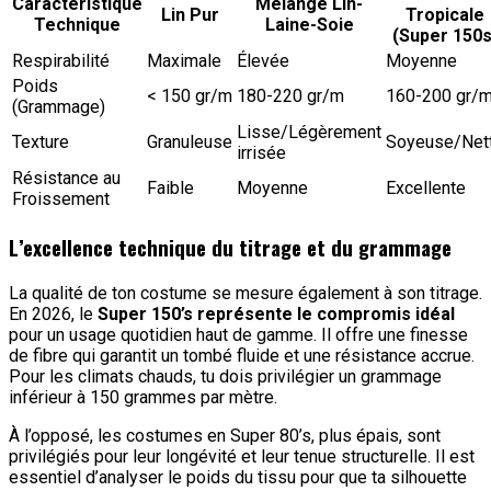
Caractéristique
Mélange Lin-
Lin Pur
Tropicale
Technique
Laine-Soie
(Super 150s
Respirabilité
Maximale
Élevée
Moyenne
Poids
< 150 gr/m
180-220 gr/m
160-200 gr/
(Grammage)
Lisse/Légèrement
Texture
Granuleuse
Soyeuse/Net
irrisée
Résistance au
Faible
Moyenne
Excellente
Froissement
L’excellence technique du titrage et du grammage
La qualité de ton costume se mesure également à son titrage.
En 2026, le
Super 150’s représente le compromis idéal
pour un usage quotidien haut de gamme. Il offre une finesse
de fibre qui garantit un tombé fluide et une résistance accrue.
Pour les climats chauds, tu dois privilégier un grammage
inférieur à 150 grammes par mètre.
À l’opposé, les costumes en Super 80’s, plus épais, sont
privilégiés pour leur longévité et leur tenue structurelle. Il est
essentiel d’analyser le poids du tissu pour que ta silhouette