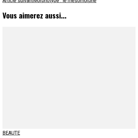
Article suivant
Morphotype : le mésomorphe
d'article
Vous aimerez aussi...
BEAUTE