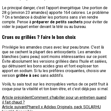
Le principal danger, c’est l’apport énergétique. Une portion de
28 g (environ 23 amandes) apporte 164 calories. Le problème
? On a tendance à doubler les portions sans s’en rendre
compte. Pense à
préparer de petits sachets
pour éviter de
vider le paquet entier devant la télé ou au bureau.
Crues ou grillées ? Faire le bon choix
Privilégie les amandes crues avec leur peau brune. C’est là
que se cachent la plupart des antioxydants. Les amandes
blanchies (sans peau) sont moins intéressantes sur ce point.
Évite absolument les versions grillées dans l’huile et salées,
qui détruisent les bons acides gras et font exploser ton
apport en sodium. Si tu les préfères croquantes, choisis une
version
grillée à sec
sans additifs.
Voilà, tu sais tout sur les incroyables vertus de ce petit fruit à
coque pour ta vitalité et ton bien-être, et c’est déjà pas si mal.
Navigation
Article précédent
Comment s’habiller pour un entretien quand
il fait chaud ?
d'article
Article suivant
Pharrell x Adidas Originals, pack SOLARHU