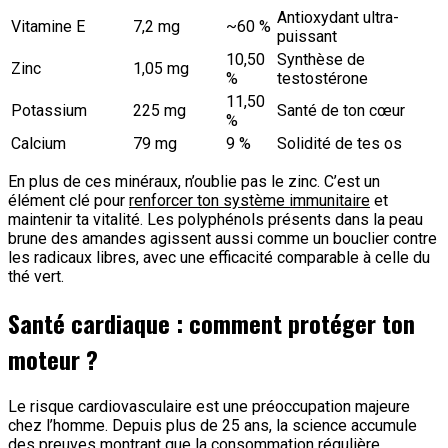
Antioxydant ultra-
Vitamine E
7,2 mg
~60 %
puissant
10,50
Synthèse de
Zinc
1,05 mg
%
testostérone
11,50
Potassium
225 mg
Santé de ton cœur
%
Calcium
79 mg
9 %
Solidité de tes os
En plus de ces minéraux, n’oublie pas le zinc. C’est un
élément clé pour
renforcer ton système immunitaire
et
maintenir ta vitalité. Les polyphénols présents dans la peau
brune des amandes agissent aussi comme un bouclier contre
les radicaux libres, avec une efficacité comparable à celle du
thé vert.
Santé cardiaque : comment protéger ton
moteur ?
Le risque cardiovasculaire est une préoccupation majeure
chez l’homme. Depuis plus de 25 ans, la science accumule
des preuves montrant que la consommation régulière