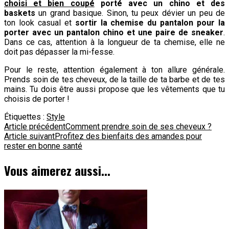
choisi et bien coupé
porté avec un chino et des
baskets
un grand basique. Sinon, tu peux dévier un peu de
ton look casual et
sortir la chemise du pantalon pour la
porter avec un pantalon chino et une paire de sneaker
.
Dans ce cas, attention à la longueur de ta chemise, elle ne
doit pas dépasser la mi-fesse.
Pour le reste, attention également à ton allure générale.
Prends soin de tes cheveux, de la taille de ta barbe et de tes
mains. Tu dois être aussi propose que les vêtements que tu
choisis de porter !
Étiquettes :
Style
Navigation
Article précédent
Comment prendre soin de ses cheveux ?
Article suivant
Profitez des bienfaits des amandes pour
d'article
rester en bonne santé
Vous aimerez aussi...