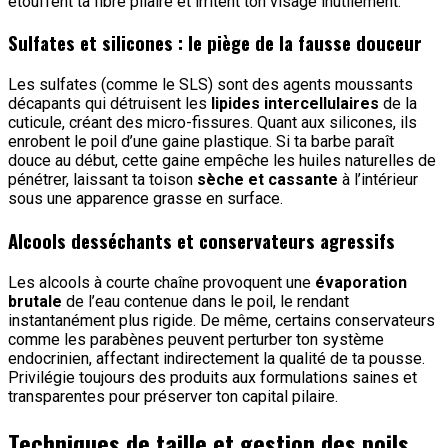
étouffent ta fibre pilaire et irritent ton visage inutilement.
Sulfates et silicones : le piège de la fausse douceur
Les sulfates (comme le SLS) sont des agents moussants
décapants qui détruisent les
lipides intercellulaires
de la
cuticule, créant des micro-fissures. Quant aux silicones, ils
enrobent le poil d’une gaine plastique. Si ta barbe paraît
douce au début, cette gaine empêche les huiles naturelles de
pénétrer, laissant ta toison
sèche et cassante
à l’intérieur
sous une apparence grasse en surface.
Alcools desséchants et conservateurs agressifs
Les alcools à courte chaîne provoquent une
évaporation
brutale
de l’eau contenue dans le poil, le rendant
instantanément plus rigide. De même, certains conservateurs
comme les parabènes peuvent perturber ton système
endocrinien, affectant indirectement la qualité de ta pousse.
Privilégie toujours des produits aux formulations saines et
transparentes pour préserver ton capital pilaire.
Techniques de taille et gestion des poils