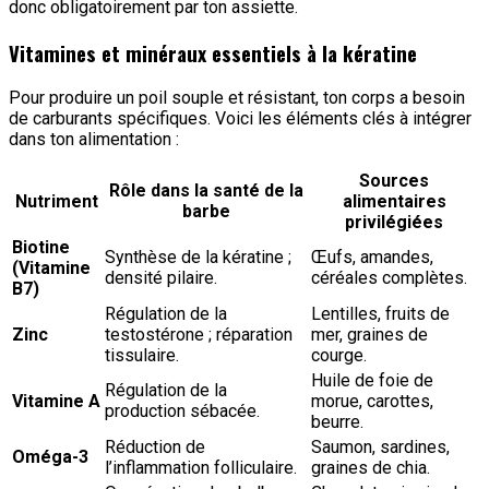
donc obligatoirement par ton assiette.
Vitamines et minéraux essentiels à la kératine
Pour produire un poil souple et résistant, ton corps a besoin
de carburants spécifiques. Voici les éléments clés à intégrer
dans ton alimentation :
Sources
Rôle dans la santé de la
Nutriment
alimentaires
barbe
privilégiées
Biotine
Synthèse de la kératine ;
Œufs, amandes,
(Vitamine
densité pilaire.
céréales complètes.
B7)
Régulation de la
Lentilles, fruits de
Zinc
testostérone ; réparation
mer, graines de
tissulaire.
courge.
Huile de foie de
Régulation de la
Vitamine A
morue, carottes,
production sébacée.
beurre.
Réduction de
Saumon, sardines,
Oméga-3
l’inflammation folliculaire.
graines de chia.