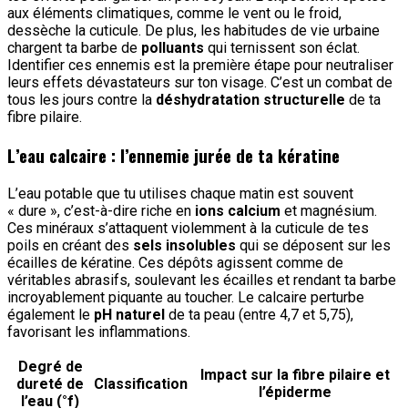
aux éléments climatiques, comme le vent ou le froid,
dessèche la cuticule. De plus, les habitudes de vie urbaine
chargent ta barbe de
polluants
qui ternissent son éclat.
Identifier ces ennemis est la première étape pour neutraliser
leurs effets dévastateurs sur ton visage. C’est un combat de
tous les jours contre la
déshydratation structurelle
de ta
fibre pilaire.
L’eau calcaire : l’ennemie jurée de ta kératine
L’eau potable que tu utilises chaque matin est souvent
« dure », c’est-à-dire riche en
ions calcium
et magnésium.
Ces minéraux s’attaquent violemment à la cuticule de tes
poils en créant des
sels insolubles
qui se déposent sur les
écailles de kératine. Ces dépôts agissent comme de
véritables abrasifs, soulevant les écailles et rendant ta barbe
incroyablement piquante au toucher. Le calcaire perturbe
également le
pH naturel
de ta peau (entre 4,7 et 5,75),
favorisant les inflammations.
Degré de
Impact sur la fibre pilaire et
dureté de
Classification
l’épiderme
l’eau (°f)