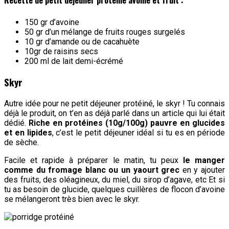
Recette de petit déjeuner protéiné avoine et fruit :
150 gr d’avoine
50 gr d’un mélange de fruits rouges surgelés
10 gr d’amande ou de cacahuète
10gr de raisins secs
200 ml de lait demi-écrémé
Skyr
Autre idée pour ne petit déjeuner protéiné, le skyr ! Tu connais
déjà le produit, on t’en as déjà parlé dans un article qui lui était
dédié.
Riche en protéines (10g/100g) pauvre en glucides
et en lipides
, c’est le petit déjeuner idéal si tu es en période
de sèche.
Facile et rapide à préparer le matin, tu peux
le manger
comme du fromage blanc ou un yaourt grec
en y ajouter
des fruits, des oléagineux, du miel, du sirop d’agave, etc Et si
tu as besoin de glucide, quelques cuillères de flocon d’avoine
se mélangeront très bien avec le skyr.