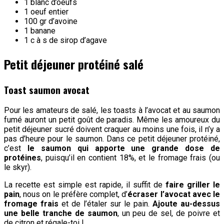
1 blanc d’oeufs
1 oeuf entier
100 gr d’avoine
1 banane
1 c à s de sirop d’agave
Petit déjeuner protéiné salé
Toast saumon avocat
Pour les amateurs de salé, les toasts à l’avocat et au saumon
fumé auront un petit goût de paradis. Même les amoureux du
petit déjeuner sucré doivent craquer au moins une fois, il n’y a
pas d’heure pour le saumon. Dans ce petit déjeuner protéiné,
c’est
le saumon qui apporte une grande dose de
protéines
, puisqu’il en contient 18%, et le fromage frais (ou
le skyr).
La recette est simple est rapide, il suffit de
faire griller le
pain
, nous on le préfère complet, d’
écraser l’avocat avec le
fromage frais
et de l’étaler sur le pain.
Ajoute au-dessus
une belle tranche de saumon
, un peu de sel, de poivre et
de citron et régale-toi !