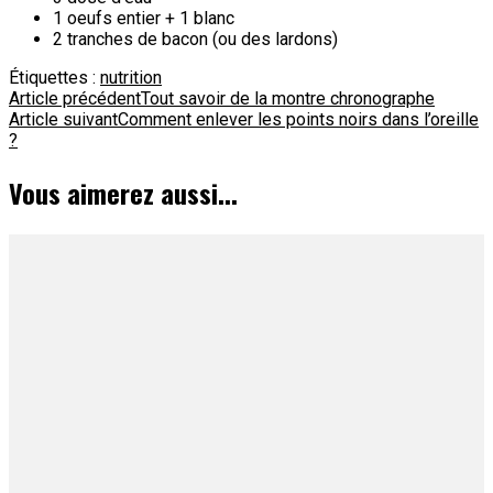
1 oeufs entier + 1 blanc
2 tranches de bacon (ou des lardons)
Étiquettes :
nutrition
Navigation
Article précédent
Tout savoir de la montre chronographe
Article suivant
Comment enlever les points noirs dans l’oreille
d'article
?
Vous aimerez aussi...