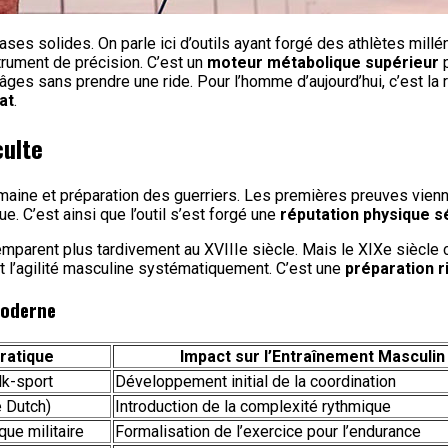
es solides. On parle ici d’outils ayant forgé des athlètes millé
strument de précision. C’est un
moteur métabolique supérieur
p
âges sans prendre une ride. Pour l’homme d’aujourd’hui, c’est la 
at
.
culte
 humaine et préparation des guerriers. Les premières preuves vienn
ue. C’est ainsi que l’outil s’est forgé une
réputation physique s
n emparent plus tardivement au XVIIIe siècle. Mais le XIXe siècl
t l’agilité masculine systématiquement. C’est une
préparation 
moderne
ratique
Impact sur l’Entraînement Masculin
olk-sport
Développement initial de la coordination
 Dutch)
Introduction de la complexité rythmique
ue militaire
Formalisation de l’exercice pour l’endurance