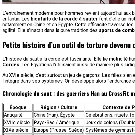
L’entraînement moderne pour hommes revient aujourd’hui aux bas
enfantin. Les
bienfaits de la corde à sauter
font d’elle un in
notamment en Chine et en Égypte. Cette efficacité traverse les 
agilité. Elle s’inscrit dans la pure tradition des
sports de comb
Petite histoire d’un outil de torture devenu 
L’histoire du saut à la corde est fascinante. Elle lie motricité
Cordes
. Les Égyptiens l’utilisaient aussi de manière plus ludiq
Au XVIe siècle, c’est surtout un jeu de garçons. Les filles s’e
l’intègre dans ses systèmes. On développe alors l’endurance e
Chronologie du saut : des guerriers Han au CrossFit 
Époque
Région / Culture
Contexte de P
Antiquité
Chine (Han), Égypte
Célébrations, rituels, f
XVIIe siècle
Pays-Bas / Amérique
Jeux de colons (Double
XIXe siècle
Europe (Prusse, Suède)
Systèmes de gymnastiq