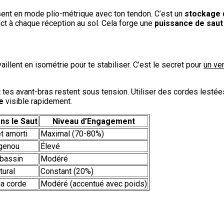
ssent en mode plio-métrique avec ton tendon. C’est un
stockage 
pact à chaque réception au sol. Cela forge une
puissance de saut
aillent en isométrie pour te stabiliser. C’est le secret pour
un ven
 tes avant-bras restent sous tension. Utiliser des cordes lestées
e
visible rapidement.
ns le Saut
Niveau d’Engagement
t amorti
Maximal (70-80%)
 genou
Élevé
 bassin
Modéré
tural
Constant (20%)
la corde
Modéré (accentué avec poids)