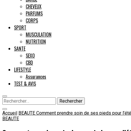
CHEVEUX
PARFUMS
CORPS
SPORT
MUSCULATION
NUTRITION
SANTE
SEXO
CBD
LIFESTYLE
Assurances
TEST & AVIS
Rechercher :
Accueil
BEAUTE
Comment prendre soin de ses pieds pour l’été
BEAUTE