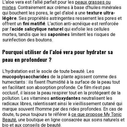
L’aloe vera est l’allié parfait pour les
peaux grasses ou
mixtes
. Contrairement aux crèmes à base d’huiles minérales
qui bouchent les pores, le gel d’aloé a une
texture ultra-
légère
. Ses propriétés astringentes resserrent les pores et
offrent un
fini matifié
. L’action anti-acnéique est renforcée
par l’
acide salicylique naturel
qui exfolie les cellules
mortes, tandis que les
saponines
limitent les risques de
surinfection des boutons.
Pourquoi utiliser de l’aloé vera pour hydrater sa
peau en profondeur ?
L’hydratation est le socle de toute beauté. Les
mucopolysaccharides
de la plante agissent comme des
humectants : ils fixent l’humidité à la surface de la peau tout
en facilitant son absorption profonde. Ce film n’est pas
occlusif, il laisse la peau respirer tout en la protégeant de la
pollution. Les vitamines
antioxydantes
neutralisent les
radicaux libres, ralentissant ainsi le vieillissement cutané qui
marque souvent l’homme par des rides profondes. En cas de
doute, tu peux toujours te référer à
ce que propose My Tonic
Beauté
, une boutique en ligne consacrée aux soins naturels et
bio et aux conseils de beauté.