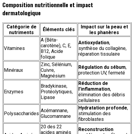
Composition nutritionnelle et impact
dermatologique
Catégorie de
Impact sur la peau et
Éléments clés
nutriments
les phanères
A (Bêta-
Antioxydation
,
carotène), C, E,
Vitamines
synthèse du collagène,
B12, Acide
réparation tissulaire
folique
Zinc, Sélénium,
Régulation du sébum
,
Minéraux
Cuivre,
protection UV, fermeté
Magnésium
Réduction de
Bradykinase,
l’inflammation
,
Enzymes
Protéolytiques,
élimination des débris
Lipase
cellulaires
Hydratation profonde
,
Acémannane,
Polysaccharides
stimulation des
Glucomannane
fibroblastes
20 des 22
Reconstruction
acides aminés