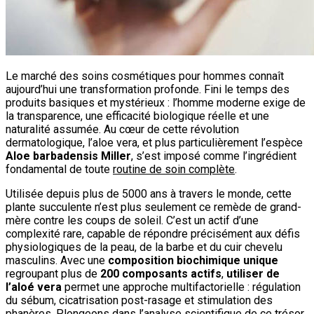
Le marché des soins cosmétiques pour hommes connaît
aujourd’hui une transformation profonde. Fini le temps des
produits basiques et mystérieux : l’homme moderne exige de
la transparence, une efficacité biologique réelle et une
naturalité assumée. Au cœur de cette révolution
dermatologique, l’aloe vera, et plus particulièrement l’espèce
Aloe barbadensis Miller
, s’est imposé comme l’ingrédient
fondamental de toute
routine de soin complète
.
Utilisée depuis plus de 5000 ans à travers le monde, cette
plante succulente n’est plus seulement ce remède de grand-
mère contre les coups de soleil. C’est un actif d’une
complexité rare, capable de répondre précisément aux défis
physiologiques de la peau, de la barbe et du cuir chevelu
masculins. Avec une
composition biochimique unique
regroupant plus de
200 composants actifs
,
utiliser de
l’aloé vera
permet une approche multifactorielle : régulation
du sébum, cicatrisation post-rasage et stimulation des
phanères. Plongeons dans l’analyse scientifique de ce trésor