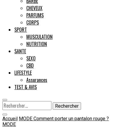
BARBE
CHEVEUX
Male
PARFUMS
CORPS
SPORT
MUSCULATION
NUTRITION
SANTE
SEXO
CBD
LIFESTYLE
Assurances
TEST & AVIS
Rechercher :
Accueil
MODE
Comment porter un pantalon rouge ?
MODE