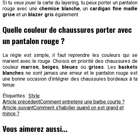
Si tu veux jouer la carte du layering, tu peux porter un pantalon
rouge avec une
chemise blanche
, un
cardigan fine maille
grise
et un
blazer gris
également.
Quelle couleur de chaussures porter avec
un pantalon rouge ?
La règle est simple, il faut reprendre les couleurs qui se
marient avec le rouge. Choisis en priorité des chaussures de
couleur
marron
,
beiges
,
bleues
ou
grises
. Les
baskets
blanches
ne sont jamais une erreur et le pantalon rouge est
une bonne occasion d’intégrer des chaussures bordeaux à ta
tenue.
Étiquettes :
Style
Navigation
Article précédent
Comment entretenir une barbe courte ?
Article suivant
Comment s’habiller quand on est grand et
d'article
mince ?
Vous aimerez aussi...