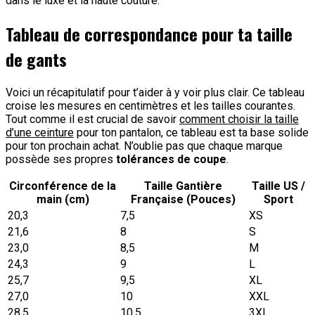
dans le luxe et la haute couture.
Tableau de correspondance pour ta taille
de gants
Voici un récapitulatif pour t’aider à y voir plus clair. Ce tableau
croise les mesures en centimètres et les tailles courantes.
Tout comme il est crucial de savoir
comment choisir la taille
d’une ceinture
pour ton pantalon, ce tableau est ta base solide
pour ton prochain achat. N’oublie pas que chaque marque
possède ses propres
tolérances de coupe
.
Circonférence de la
Taille Gantière
Taille US /
main (cm)
Française (Pouces)
Sport
20,3
7,5
XS
21,6
8
S
23,0
8,5
M
24,3
9
L
25,7
9,5
XL
27,0
10
XXL
28,5
10,5
3XL