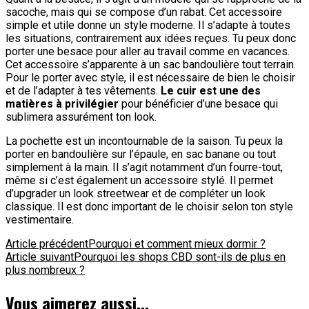
sacoche, mais qui se compose d’un rabat. Cet accessoire
simple et utile donne un style moderne. Il s’adapte à toutes
les situations, contrairement aux idées reçues. Tu peux donc
porter une besace pour aller au travail comme en vacances.
Cet accessoire s’apparente à un sac bandoulière tout terrain.
Pour le porter avec style, il est nécessaire de bien le choisir
et de l’adapter à tes vêtements.
Le cuir est une des
matières à privilégier
pour bénéficier d’une besace qui
sublimera assurément ton look.
La pochette est un incontournable de la saison. Tu peux la
porter en bandoulière sur l’épaule, en sac banane ou tout
simplement à la main. Il s’agit notamment d’un fourre-tout,
même si c’est également un accessoire stylé. Il permet
d’upgrader un look streetwear et de compléter un look
classique. Il est donc important de le choisir selon ton style
vestimentaire.
Navigation
Article précédent
Pourquoi et comment mieux dormir ?
Article suivant
Pourquoi les shops CBD sont-ils de plus en
d'article
plus nombreux ?
Vous aimerez aussi...