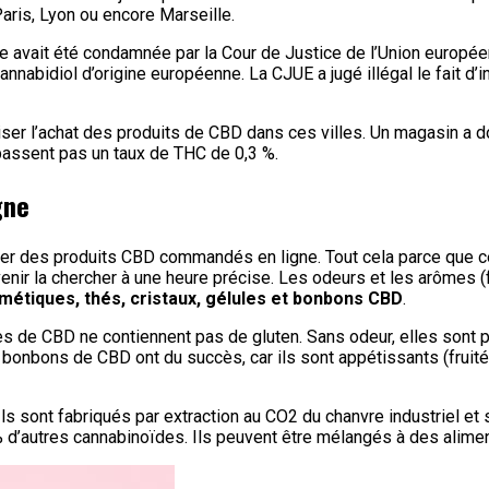
ris, Lyon ou encore Marseille.
e avait été condamnée par la Cour de Justice de l’Union europé
nnabidiol d’origine européenne. La CJUE a jugé illégal le fait d’i
iser l’achat des produits de CBD dans ces villes. Un magasin a do
épassent pas un taux de THC de 0,3 %.
gne
r des produits CBD commandés en ligne. Tout cela parce que cert
ir la chercher à une heure précise. Les odeurs et les arômes (fr
smétiques, thés, cristaux, gélules et bonbons CBD
.
s de CBD ne contiennent pas de gluten. Sans odeur, elles sont pr
s bonbons de CBD ont du succès, car ils sont appétissants (frui
é. Ils sont fabriqués par extraction au CO2 du chanvre industriel 
 d’autres cannabinoïdes. Ils peuvent être mélangés à des alime