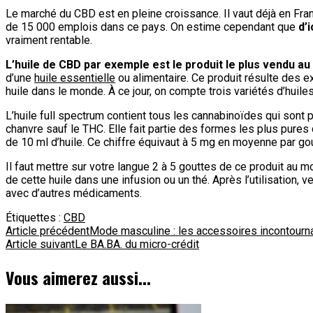
Le marché du CBD est en pleine croissance. Il vaut déjà en Fran
de 15 000 emplois dans ce pays. On estime cependant que
d’i
vraiment rentable.
L’huile de CBD par exemple est le produit le plus vendu a
d’une
huile essentielle
ou alimentaire. Ce produit résulte des ex
huile dans le monde. À ce jour, on compte trois variétés d’huiles 
L’huile full spectrum contient tous les cannabinoïdes qui sont
chanvre sauf le THC. Elle fait partie des formes les plus pure
de 10 ml d’huile. Ce chiffre équivaut à 5 mg en moyenne par gou
Il faut mettre sur votre langue 2 à 5 gouttes de ce produit au 
de cette huile dans une infusion ou un thé. Après l’utilisation, v
avec d’autres médicaments.
Étiquettes :
CBD
Navigation
Article précédent
Mode masculine : les accessoires incontourn
Article suivant
Le BA.BA. du micro-crédit
d'article
Vous aimerez aussi...