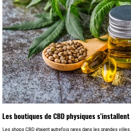
Les boutiques de CBD physiques s’installent 
Les shops CBD étaient autrefois rares dans les grandes villes à