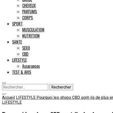
CHEVEUX
PARFUMS
CORPS
SPORT
MUSCULATION
NUTRITION
SANTE
SEXO
CBD
LIFESTYLE
Assurances
TEST & AVIS
Rechercher :
Accueil
LIFESTYLE
Pourquoi les shops CBD sont-ils de plus e
LIFESTYLE