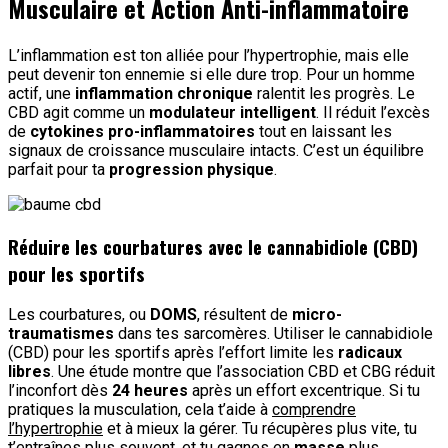
Musculaire et Action Anti-inflammatoire
L’inflammation est ton alliée pour l’hypertrophie, mais elle
peut devenir ton ennemie si elle dure trop. Pour un homme
actif, une
inflammation chronique
ralentit les progrès. Le
CBD agit comme un
modulateur intelligent
. Il réduit l’excès
de
cytokines pro-inflammatoires
tout en laissant les
signaux de croissance musculaire intacts. C’est un équilibre
parfait pour ta
progression physique
.
Réduire les courbatures avec le cannabidiole (CBD)
pour les sportifs
Les courbatures, ou
DOMS
, résultent de
micro-
traumatismes
dans tes sarcomères. Utiliser le cannabidiole
(CBD) pour les sportifs après l’effort limite les
radicaux
libres
. Une étude montre que l’association CBD et CBG réduit
l’inconfort dès
24 heures
après un effort excentrique. Si tu
pratiques la musculation, cela t’aide à
comprendre
l’hypertrophie
et à mieux la gérer. Tu récupères plus vite, tu
t’entraînes plus souvent, et tu gagnes en
masse
plus