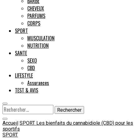
BARBE
CHEVEUX
Male
PARFUMS
CORPS
SPORT
MUSCULATION
NUTRITION
SANTE
SEXO
CBD
LIFESTYLE
Assurances
TEST & AVIS
Rechercher :
Accueil
SPORT
Les bienfaits du cannabidiole (CBD) pour les
sportifs
SPORT