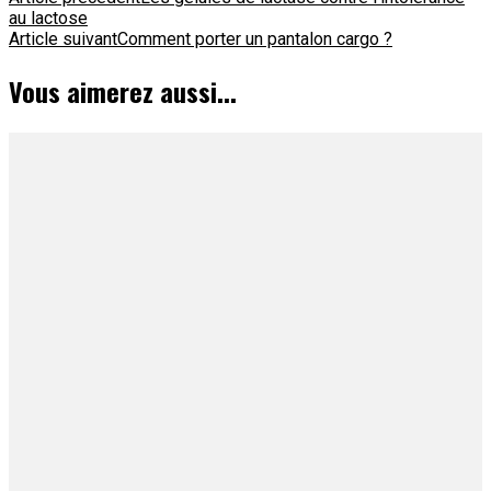
Navigation
au lactose
d'article
Article suivant
Comment porter un pantalon cargo ?
Vous aimerez aussi...