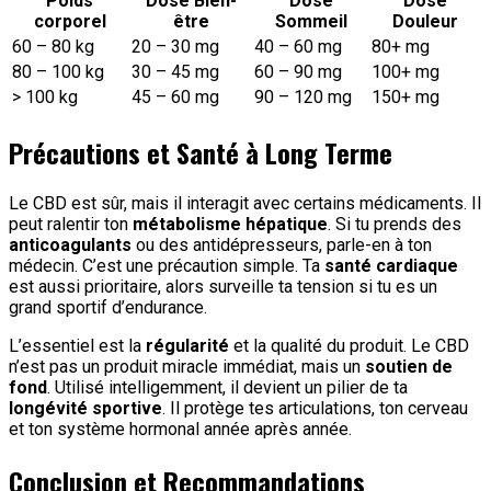
Poids
Dose Bien-
Dose
Dose
corporel
être
Sommeil
Douleur
60 – 80 kg
20 – 30 mg
40 – 60 mg
80+ mg
80 – 100 kg
30 – 45 mg
60 – 90 mg
100+ mg
> 100 kg
45 – 60 mg
90 – 120 mg
150+ mg
Précautions et Santé à Long Terme
Le CBD est sûr, mais il interagit avec certains médicaments. Il
peut ralentir ton
métabolisme hépatique
. Si tu prends des
anticoagulants
ou des antidépresseurs, parle-en à ton
médecin. C’est une précaution simple. Ta
santé cardiaque
est aussi prioritaire, alors surveille ta tension si tu es un
grand sportif d’endurance.
L’essentiel est la
régularité
et la qualité du produit. Le CBD
n’est pas un produit miracle immédiat, mais un
soutien de
fond
. Utilisé intelligemment, il devient un pilier de ta
longévité sportive
. Il protège tes articulations, ton cerveau
et ton système hormonal année après année.
Conclusion et Recommandations