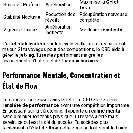
Maximise la
GH et
Sommeil Profond
Amélioration
testo
Réduction des
Récupération nerveuse
Stabilité Nocturne
réveils
complète
Amélioration
Vigilance Diurne
Meilleure
réactivité
indirecte
L’effet
stabilisateur
sur ton cycle veille-repos est un atout
majeur. Si tu voyages pour des compétitions, le CBD aide à
gérer le
jet-lag
. Tu restes performant malgré les
changements d’hôtels et de
fuseaux horaires
.
Performance Mentale, Concentration et
État de Flow
Le sport se joue aussi dans la tête. Le CBD aide à gérer
l’
anxiété de performance
avant une compétition importante.
En agissant sur la sérotonine, il apporte un
calme mental
sans diminuer ton tonus physique. Tu restes alerte mais
serein, ce qui est la clé du succès. Tu accèdes plus
facilement à l’
état de flow
, cette zone où tout semble fluide.