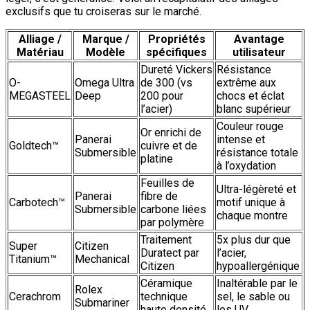
exclusifs que tu croiseras sur le marché.
Alliage /
Marque /
Propriétés
Avantage
Matériau
Modèle
spécifiques
utilisateur
Dureté Vickers
Résistance
O-
Omega Ultra
de 300 (vs
extrême aux
MEGASTEEL
Deep
200 pour
chocs et éclat
l’acier)
blanc supérieur
Couleur rouge
Or enrichi de
Panerai
intense et
Goldtech™
cuivre et de
Submersible
résistance totale
platine
à l’oxydation
Feuilles de
Ultra-légèreté et
Panerai
fibre de
Carbotech™
motif unique à
Submersible
carbone liées
chaque montre
par polymère
Traitement
5x plus dur que
Super
Citizen
Duratect par
l’acier,
Titanium™
Mechanical
Citizen
hypoallergénique
Céramique
Inaltérable par le
Rolex
Cerachrom
technique
sel, le sable ou
Submariner
haute densité
les UV