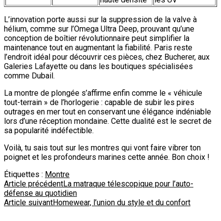
L’innovation porte aussi sur la suppression de la valve à
hélium, comme sur l’Omega Ultra Deep, prouvant qu’une
conception de boîtier révolutionnaire peut simplifier la
maintenance tout en augmentant la fiabilité. Paris reste
l’endroit idéal pour découvrir ces pièces, chez Bucherer, aux
Galeries Lafayette ou dans les boutiques spécialisées
comme Dubail.
La montre de plongée s’affirme enfin comme le « véhicule
tout-terrain » de l’horlogerie : capable de subir les pires
outrages en mer tout en conservant une élégance indéniable
lors d’une réception mondaine. Cette dualité est le secret de
sa popularité indéfectible.
Voilà, tu sais tout sur les montres qui vont faire vibrer ton
poignet et les profondeurs marines cette année. Bon choix !
Étiquettes :
Montre
Navigation
Article précédent
La matraque télescopique pour l’auto-
défense au quotidien
d'article
Article suivant
Homewear, l’union du style et du confort