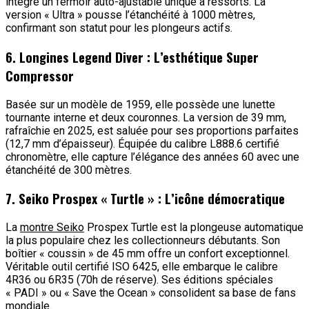
intègre un fermoir auto-ajustable unique à ressorts. La
version « Ultra » pousse l’étanchéité à 1000 mètres,
confirmant son statut pour les plongeurs actifs.
6. Longines Legend Diver : L’esthétique Super
Compressor
Basée sur un modèle de 1959, elle possède une lunette
tournante interne et deux couronnes. La version de 39 mm,
rafraîchie en 2025, est saluée pour ses proportions parfaites
(12,7 mm d’épaisseur). Équipée du calibre L888.6 certifié
chronomètre, elle capture l’élégance des années 60 avec une
étanchéité de 300 mètres.
7. Seiko Prospex « Turtle » : L’icône démocratique
La
montre Seiko
Prospex Turtle est la plongeuse automatique
la plus populaire chez les collectionneurs débutants. Son
boîtier « coussin » de 45 mm offre un confort exceptionnel.
Véritable outil certifié ISO 6425, elle embarque le calibre
4R36 ou 6R35 (70h de réserve). Ses éditions spéciales
« PADI » ou « Save the Ocean » consolident sa base de fans
mondiale.