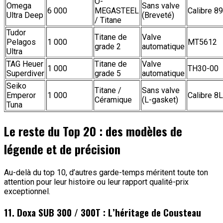
O-
Omega
Sans valve
6 000
MEGASTEEL
Calibre 8
Ultra Deep
(Breveté)
/ Titane
Tudor
Titane de
Valve
Pelagos
1 000
MT5612
grade 2
automatique
Ultra
TAG Heuer
Titane de
Valve
1 000
TH30-00
Superdiver
grade 5
automatique
Seiko
Titane /
Sans valve
Emperor
1 000
Calibre 8
Céramique
(L-gasket)
Tuna
Le reste du Top 20 : des modèles de
légende et de précision
Au-delà du top 10, d’autres garde-temps méritent toute ton
attention pour leur histoire ou leur rapport qualité-prix
exceptionnel.
11. Doxa SUB 300 / 300T : L’héritage de Cousteau