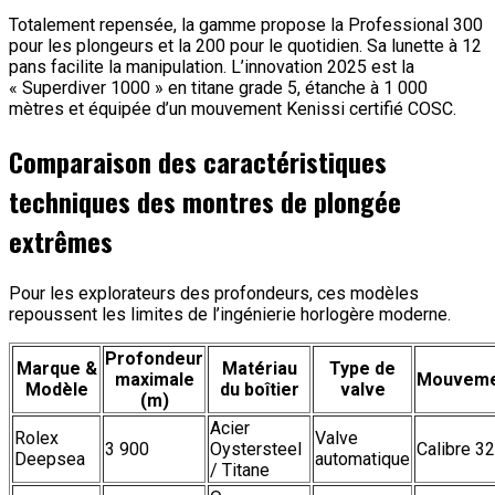
Totalement repensée, la gamme propose la Professional 300
pour les plongeurs et la 200 pour le quotidien. Sa lunette à 12
pans facilite la manipulation. L’innovation 2025 est la
« Superdiver 1000 » en titane grade 5, étanche à 1 000
mètres et équipée d’un mouvement Kenissi certifié COSC.
Comparaison des caractéristiques
techniques des montres de plongée
extrêmes
Pour les explorateurs des profondeurs, ces modèles
repoussent les limites de l’ingénierie horlogère moderne.
Profondeur
Marque &
Matériau
Type de
maximale
Mouveme
Modèle
du boîtier
valve
(m)
Acier
Rolex
Valve
3 900
Oystersteel
Calibre 3
Deepsea
automatique
/ Titane