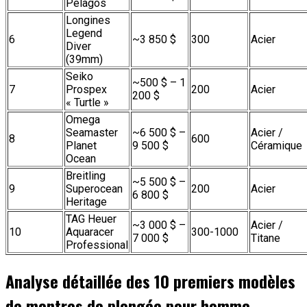
Pelagos
Longines
Legend
6
~3 850 $
300
Acier
Diver
(39mm)
Seiko
~500 $ – 1
7
Prospex
200
Acier
200 $
« Turtle »
Omega
Seamaster
~6 500 $ –
Acier /
8
600
Planet
9 500 $
Céramique
Ocean
Breitling
~5 500 $ –
9
Superocean
200
Acier
6 800 $
Heritage
TAG Heuer
~3 000 $ –
Acier /
10
Aquaracer
300-1000
7 000 $
Titane
Professional
Analyse détaillée des 10 premiers modèles
de montres de plongée pour homme