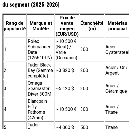
du segment (2025-2026)
Prix de
Rang de
Marque et
vente
Étanchéité
Matériau
popularité
Modèle
moyen
(m)
principal
(EUR/USD)
Rolex
~10 500 €
Submariner
(Neuf) /
Acier
1
300
Date
Varie
Oysterstee
(126610LN)
(Occasion)
Tudor Black
Acier / Or /
2
Bay (Gamme
~3 820 $
200
Argent
complète)
Omega
Acier /
3
Seamaster
~5 120 $
300
Céramique
Diver 300M
Blancpain
Fifty
Acier /
4
~18 500 €
300
Fathoms
Titane
(42mm)
Tudor
5
~4 060 $
500
Titane