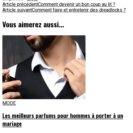
Navigation
Article précédent
Comment devenir un bon coup au lit ?
Article suivant
Comment faire et entretenir des dreadlocks ?
d'article
Vous aimerez aussi...
MODE
Les meilleurs parfums pour hommes à porter à un
mariage