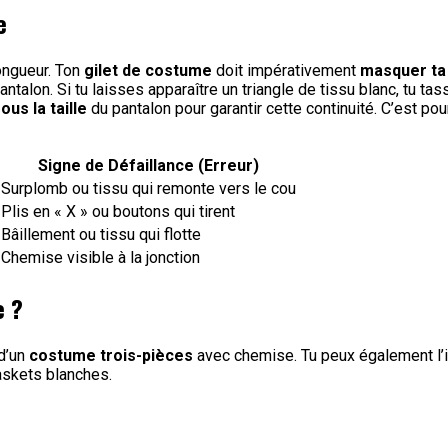
e
ongueur. Ton
gilet de costume
doit impérativement
masquer ta
antalon. Si tu laisses apparaître un triangle de tissu blanc, tu tas
us la taille
du pantalon pour garantir cette continuité. C’est p
Signe de Défaillance (Erreur)
Surplomb ou tissu qui remonte vers le cou
Plis en « X » ou boutons qui tirent
Bâillement ou tissu qui flotte
Chemise visible à la jonction
e ?
 d’un
costume trois-pièces
avec chemise. Tu peux également l’
askets blanches.