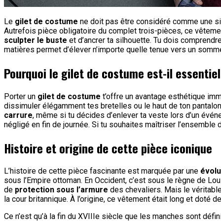
Le
gilet de costume
ne doit pas être considéré comme une sim
Autrefois pièce obligatoire du complet trois-pièces, ce vêteme
sculpter le buste
et d’ancrer ta silhouette. Tu dois comprendre
matières permet d’élever n’importe quelle tenue vers un sommet
Pourquoi le gilet de costume est-il essentiel
Porter un
gilet de costume
t’offre un avantage esthétique imm
dissimuler élégamment tes bretelles ou le haut de ton pantalon,
carrure
, même si tu décides d’enlever ta veste lors d’un évén
négligé en fin de journée. Si tu souhaites maîtriser l’ensemble 
Histoire et origine de cette pièce iconique
L’histoire de cette pièce fascinante est marquée par une
évolu
sous l’Empire ottoman. En Occident, c’est sous le règne de Loui
de
protection sous l’armure
des chevaliers. Mais le véritable 
la cour britannique. À l’origine, ce vêtement était long et dot
Ce n’est qu’à la fin du XVIIIe siècle que les manches sont déf