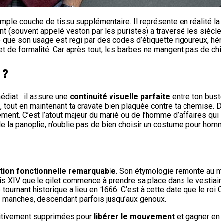
ple couche de tissu supplémentaire. Il représente en réalité l
nt (souvent appelé veston par les puristes) a traversé les siècl
 que son usage est régi par des codes d’étiquette rigoureux, hér
 de formalité. Car après tout, les barbes ne mangent pas de chip
 ?
édiat : il assure une
continuité visuelle parfaite
entre ton buste
 tout en maintenant ta cravate bien plaquée contre ta chemise. D
ement. C’est l’atout majeur du marié ou de l’homme d’affaires qu
de la panoplie, n’oublie pas de bien
choisir un costume pour hom
tion fonctionnelle remarquable
. Son étymologie remonte au m
s XIV que le gilet commence à prendre sa place dans le vestiaire
tournant historique a lieu en 1666. C’est à cette date que le roi C
é de manches, descendant parfois jusqu’aux genoux.
initivement supprimées pour
libérer le mouvement
et gagner en 