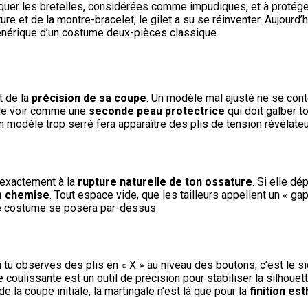
asquer les bretelles, considérées comme impudiques, et à protég
re et de la montre-bracelet, le gilet a su se réinventer. Aujourd’hu
p générique d’un costume deux-pièces classique.
 de la
précision de sa coupe
. Un modèle mal ajusté ne se cont
 le voir comme une
seconde peau protectrice
qui doit galber t
n modèle trop serré fera apparaître des plis de tension révélateur
r exactement à la
rupture naturelle de ton ossature
. Si elle dé
ta chemise
. Tout espace vide, que les tailleurs appellent un « ga
 de costume se posera par-dessus.
Si tu observes des plis en « X » au niveau des boutons, c’est le 
e coulissante est un outil de précision pour stabiliser la silhouet
e la coupe initiale, la martingale n’est là que pour la
finition es