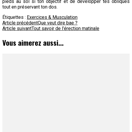
pieds au sol si ton objectif et de développer tes obliques
tout en préservant ton dos.
Étiquettes :
Exercices & Musculation
Navigation
Article précédent
Que veut dire bae ?
Article suivant
Tout savoir de l’érection matinale
d'article
Vous aimerez aussi...