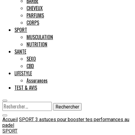
BARBE
CHEVEUX
Male
PARFUMS
CORPS
SPORT
MUSCULATION
NUTRITION
SANTE
SEXO
CBD
LIFESTYLE
Assurances
TEST & AVIS
Rechercher :
Accueil
SPORT
3 astuces pour booster tes performances au
padel
SPORT