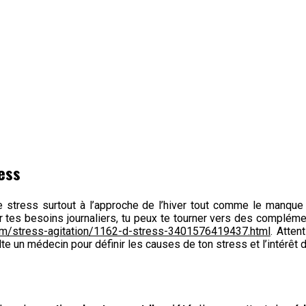
ess
stress surtout à l’approche de l’hiver tout comme le manque 
er tes besoins journaliers, tu peux te tourner vers des compl
om/stress-agitation/1162-d-stress-3401576419437.html
. Atten
lte un médecin pour définir les causes de ton stress et l’intér