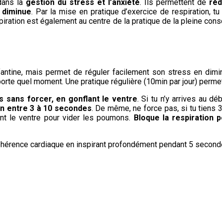
dans la
gestion du stress et l’anxiété
. Ils permettent de
réd
é diminue
. Par la mise en pratique d’exercice de respiration, tu
piration est également au centre de la pratique de la pleine con
fantine, mais permet de réguler facilement son stress en diminu
porte quel moment. Une pratique régulière (10min par jour) perme
s sans forcer, en gonflant le ventre
. Si tu n’y arrives au d
on entre 3 à 10 secondes
. De même, ne force pas, si tu tiens 
nt le ventre pour vider les poumons.
Bloque la respiration 
 cohérence cardiaque en inspirant profondément pendant 5 second