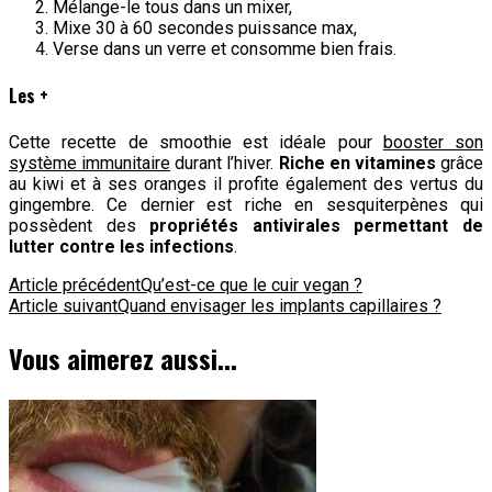
Mélange-le tous dans un mixer,
Mixe 30 à 60 secondes puissance max,
Verse dans un verre et consomme bien frais.
Les +
Cette recette de smoothie est idéale pour
booster son
système immunitaire
durant l’hiver.
Riche en vitamines
grâce
au kiwi et à ses oranges il profite également des vertus du
gingembre. Ce dernier est riche en sesquiterpènes qui
possèdent des
propriétés antivirales permettant de
lutter contre les infections
.
Navigation
Article précédent
Qu’est-ce que le cuir vegan ?
Article suivant
Quand envisager les implants capillaires ?
d'article
Vous aimerez aussi...