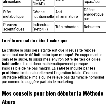
alimentaire
repas/jour
OMAD)
Déficit
Effet
Cétose
Anti-
énergétique
métabolique
nutritionnelle
inflammatoire
pur
Preuves
Indirectes
Très robustes
Robustes.
scientifiques
(Keto/IF)
Le rôle crucial du déficit calorique
La critique la plus persistante est que la réussite repose
avant tout sur le
déficit calorique masqué
. En supprimant le
pain et le sucre, tu supprimes environ
60 % de tes calories
habituelles
. Il est donc mathématiquement presque
impossible de ne pas maigrir. La
satiété induite par les
protéines
limite naturellement l’ingestion totale. C’est une
stratégie efficace, mais qui ne relève pas du miracle hormonal
pur comme le suggère parfois le marketing.
Mes conseils pour bien débuter la Méthode
Abura