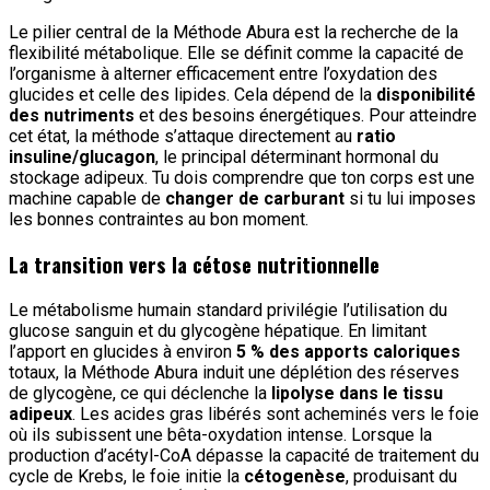
Le pilier central de la Méthode Abura est la recherche de la
flexibilité métabolique. Elle se définit comme la capacité de
l’organisme à alterner efficacement entre l’oxydation des
glucides et celle des lipides. Cela dépend de la
disponibilité
des nutriments
et des besoins énergétiques. Pour atteindre
cet état, la méthode s’attaque directement au
ratio
insuline/glucagon
, le principal déterminant hormonal du
stockage adipeux. Tu dois comprendre que ton corps est une
machine capable de
changer de carburant
si tu lui imposes
les bonnes contraintes au bon moment.
La transition vers la cétose nutritionnelle
Le métabolisme humain standard privilégie l’utilisation du
glucose sanguin et du glycogène hépatique. En limitant
l’apport en glucides à environ
5 % des apports caloriques
totaux, la Méthode Abura induit une déplétion des réserves
de glycogène, ce qui déclenche la
lipolyse dans le tissu
adipeux
. Les acides gras libérés sont acheminés vers le foie
où ils subissent une bêta-oxydation intense. Lorsque la
production d’acétyl-CoA dépasse la capacité de traitement du
cycle de Krebs, le foie initie la
cétogenèse
, produisant du