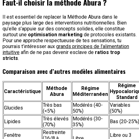
Faut-il choisir la méthode Abura ?
Il est essentiel de replacer la Méthode Abura dans le
paysage plus large des interventions nutritionnelles. Bien
qu’elle s’appuie sur des concepts solides, elle constitue
surtout une
optimisation marketing
de protocoles existants.
Pour une approche respectueuse de tes sensations, tu
pourrais t’intéresser aux
grands principes de l’alimentation
intuitive
afin de ne pas devenir esclave de
ratios trop
stricts
.
Comparaison avec d’autres modèles alimentaires
Régime
Méthode
Régime
Caractéristique
Hypocaloriq
Abura
Méditerranéen
Standard
Très bas
Modérés (40-
Variables
Glucides
(<5%)
50%)
(50%)
Très élevés
Modérés (30-
Lipides
Bas (20-25%
(70%)
35%)
Restreinte
Fenêtre
Libre ou 3
(16/8 à
Libre