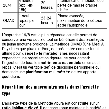
4 heures
Intensification métabolique,
20
20/4
(ex: 14h-
perte de masse grasse
heures
18h)
ciblée.
1 seul
Phase avancée,
23-24
OMAD
repas par
maximisation de la cétose
heures
jour
et de l’autophagie.
L’approche 16/8 est la plus répandue car elle permet de
conserver une vie sociale tout en bénéficiant des avantages
du jeûne nocturne prolongé. La méthode OMAD (One Meal A
Day), bien que plus extrême, est présentée comme l’outil
ultime pour
« reset » le métabolisme
, nécessitant
cependant une organisation rigoureuse pour garantir
l’ingestion de tous les
nutriments essentiels
en un seul
repas. C’est un véritable défi de discipline personnelle qui
demande une
planification millimétrée
de tes apports
quotidiens.
Répartition des macronutriments dans l’assiette
type
L’assiette type de la Méthode Abura est construite sur un
ratio lipidique élevé
. Il est conçu pour maintenir la satiété et