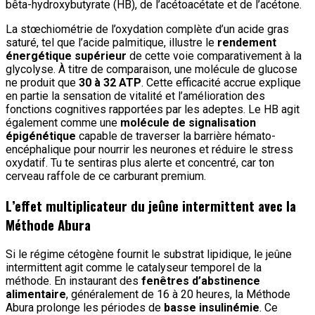
bêta-hydroxybutyrate (HB), de l’acétoacétate et de l’acétone.
La stœchiométrie de l’oxydation complète d’un acide gras
saturé, tel que l’acide palmitique, illustre le
rendement
énergétique supérieur
de cette voie comparativement à la
glycolyse. À titre de comparaison, une molécule de glucose
ne produit que
30 à 32 ATP
. Cette efficacité accrue explique
en partie la sensation de vitalité et l’amélioration des
fonctions cognitives rapportées par les adeptes. Le HB agit
également comme une
molécule de signalisation
épigénétique
capable de traverser la barrière hémato-
encéphalique pour nourrir les neurones et réduire le stress
oxydatif. Tu te sentiras plus alerte et concentré, car ton
cerveau raffole de ce carburant premium.
L’effet multiplicateur du jeûne intermittent avec la
Méthode Abura
Si le régime cétogène fournit le substrat lipidique, le jeûne
intermittent agit comme le catalyseur temporel de la
méthode. En instaurant des
fenêtres d’abstinence
alimentaire
, généralement de 16 à 20 heures, la Méthode
Abura prolonge les périodes de
basse insulinémie
. Ce