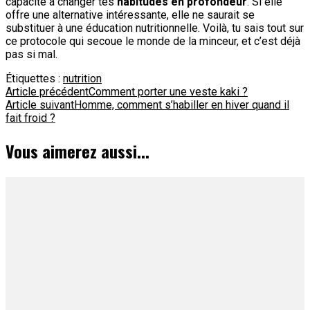
capacité à changer tes
habitudes en profondeur
. Si elle
offre une alternative intéressante, elle ne saurait se
substituer à une éducation nutritionnelle. Voilà, tu sais tout sur
ce protocole qui secoue le monde de la minceur, et c’est déjà
pas si mal.
Étiquettes :
nutrition
Navigation
Article précédent
Comment porter une veste kaki ?
Article suivant
Homme, comment s’habiller en hiver quand il
d'article
fait froid ?
Vous aimerez aussi...