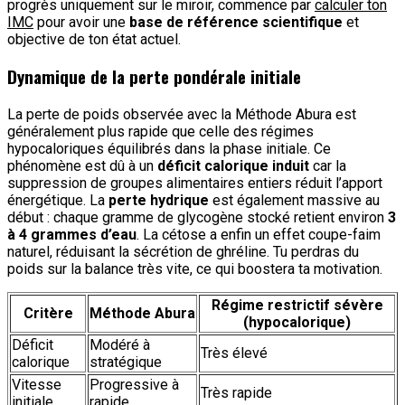
progrès uniquement sur le miroir, commence par
calculer ton
IMC
pour avoir une
base de référence scientifique
et
objective de ton état actuel.
Dynamique de la perte pondérale initiale
La perte de poids observée avec la Méthode Abura est
généralement plus rapide que celle des régimes
hypocaloriques équilibrés dans la phase initiale. Ce
phénomène est dû à un
déficit calorique induit
car la
suppression de groupes alimentaires entiers réduit l’apport
énergétique. La
perte hydrique
est également massive au
début : chaque gramme de glycogène stocké retient environ
3
à 4 grammes d’eau
. La cétose a enfin un effet coupe-faim
naturel, réduisant la sécrétion de ghréline. Tu perdras du
poids sur la balance très vite, ce qui boostera ta motivation.
Régime restrictif sévère
Critère
Méthode Abura
(hypocalorique)
Déficit
Modéré à
Très élevé
calorique
stratégique
Vitesse
Progressive à
Très rapide
initiale
rapide