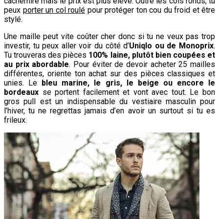
cachemire mais le prix est plus élevé. Outre les cols ronds, tu
peux
porter un col roulé
pour protéger ton cou du froid et être
stylé.
Une maille peut vite coûter cher donc si tu ne veux pas trop
investir, tu peux aller voir du côté d’
Uniqlo ou de Monoprix
.
Tu trouveras des pièces
100% laine, plutôt bien coupées et
au prix abordable
. Pour éviter de devoir acheter 25 mailles
différentes, oriente ton achat sur des pièces classiques et
unies. Le
bleu marine, le gris, le beige ou encore le
bordeaux
se portent facilement et vont avec tout. Le bon
gros pull est un indispensable du vestiaire masculin pour
l’hiver, tu ne regrettas jamais d’en avoir un surtout si tu es
frileux.