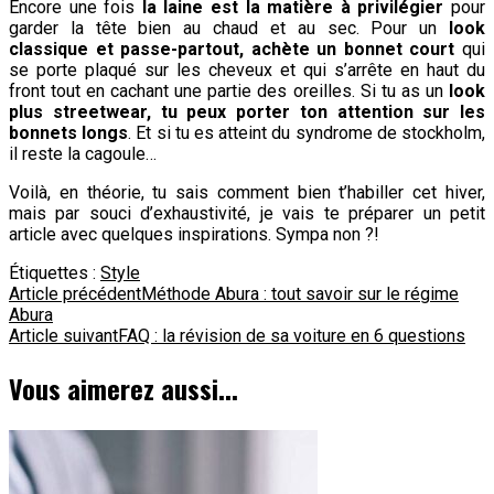
Encore une fois
la laine est la matière à privilégier
pour
garder la tête bien au chaud et au sec. Pour un
look
classique et passe-partout, achète un bonnet court
qui
se porte plaqué sur les cheveux et qui s’arrête en haut du
front tout en cachant une partie des oreilles. Si tu as un
look
plus streetwear, tu peux porter ton attention sur les
bonnets longs
. Et si tu es atteint du syndrome de stockholm,
il reste la cagoule…
Voilà, en théorie, tu sais comment bien t’habiller cet hiver,
mais par souci d’exhaustivité, je vais te préparer un petit
article avec quelques inspirations. Sympa non ?!
Étiquettes :
Style
Navigation
Article précédent
Méthode Abura : tout savoir sur le régime
Abura
d'article
Article suivant
FAQ : la révision de sa voiture en 6 questions
Vous aimerez aussi...