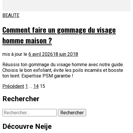
BEAUTE
Comment faire un gommage du visage
homme maison ?
mis à jour le
6 avril 2026
18 juin 2018
Réussis ton gommage du visage homme avec notre guide.
Choisis le bon exfoliant, évite les poils incarnés et booste
ton teint. Expertise PSM garantie !
Pagination
Page
Page
Page
Précédent
1
…
14
15
des
Rechercher
publications
Rechercher :
Découvre Neije