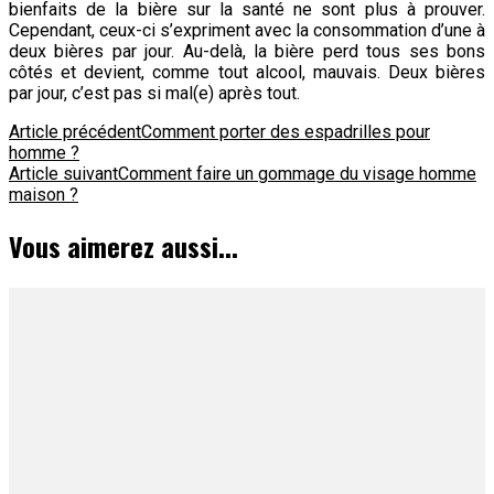
bienfaits de la bière sur la santé ne sont plus à prouver.
Cependant, ceux-ci s’expriment avec la consommation d’une à
deux bières par jour. Au-delà, la bière perd tous ses bons
côtés et devient, comme tout alcool, mauvais. Deux bières
par jour, c’est pas si mal(e) après tout.
Navigation
Article précédent
Comment porter des espadrilles pour
homme ?
d'article
Article suivant
Comment faire un gommage du visage homme
maison ?
Vous aimerez aussi...