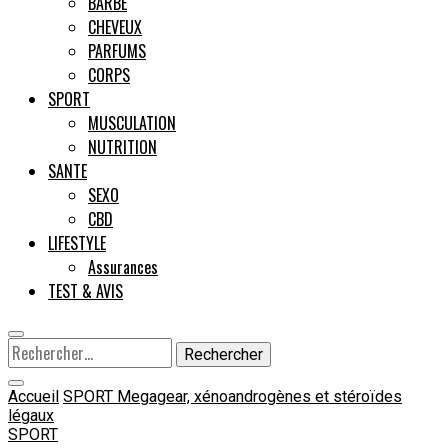
BARBE
CHEVEUX
Male
PARFUMS
CORPS
SPORT
MUSCULATION
NUTRITION
SANTE
SEXO
CBD
LIFESTYLE
Assurances
TEST & AVIS
Rechercher :
Accueil
SPORT
Megagear, xénoandrogènes et stéroïdes
légaux
SPORT