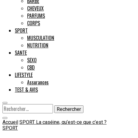
BARBE
CHEVEUX
Male
PARFUMS
CORPS
SPORT
MUSCULATION
NUTRITION
SANTE
SEXO
CBD
LIFESTYLE
Assurances
TEST & AVIS
Rechercher :
Accueil
SPORT
La caséine, qu’est-ce que c’est ?
SPORT