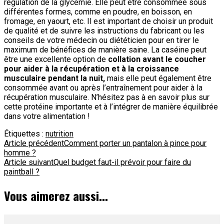
régulation de la glycémie. Elle peut être consommée sous
différentes formes, comme en poudre, en boisson, en
fromage, en yaourt, etc. Il est important de choisir un produit
de qualité et de suivre les instructions du fabricant ou les
conseils de votre médecin ou diététicien pour en tirer le
maximum de bénéfices de manière saine. La caséine peut
être une excellente option de
collation avant le coucher
pour aider à la récupération et à la croissance
musculaire pendant la nuit,
mais elle peut également être
consommée avant ou après l’entraînement pour aider à la
récupération musculaire. N’hésitez pas à en savoir plus sur
cette protéine importante et à l’intégrer de manière équilibrée
dans votre alimentation !
Étiquettes :
nutrition
Navigation
Article précédent
Comment porter un pantalon à pince pour
homme ?
d'article
Article suivant
Quel budget faut-il prévoir pour faire du
paintball ?
Vous aimerez aussi...