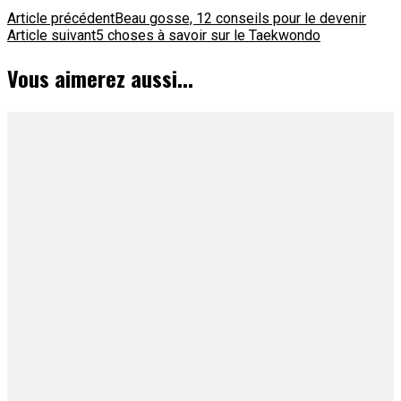
Navigation
Article précédent
Beau gosse, 12 conseils pour le devenir
Article suivant
5 choses à savoir sur le Taekwondo
d'article
Vous aimerez aussi...