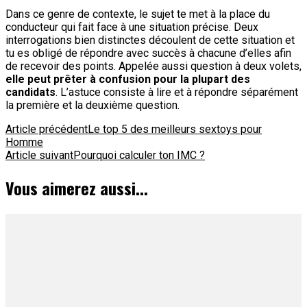
Dans ce genre de contexte, le sujet te met à la place du
conducteur qui fait face à une situation précise. Deux
interrogations bien distinctes découlent de cette situation et
tu es obligé de répondre avec succès à chacune d’elles afin
de recevoir des points. Appelée aussi question à deux volets,
elle peut prêter à confusion pour la plupart des
candidats
. L’astuce consiste à lire et à répondre séparément
la première et la deuxième question.
Navigation
Article précédent
Le top 5 des meilleurs sextoys pour
Homme
d'article
Article suivant
Pourquoi calculer ton IMC ?
Vous aimerez aussi...