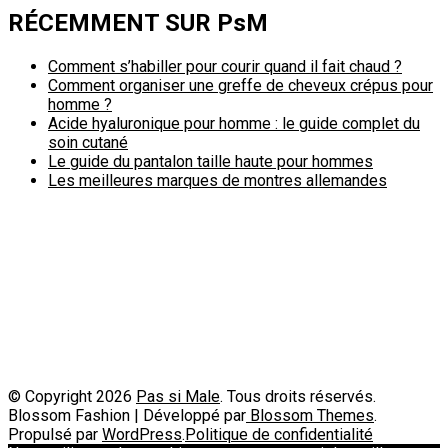
RÉCEMMENT SUR PsM
Comment s’habiller pour courir quand il fait chaud ?
Comment organiser une greffe de cheveux crépus pour
homme ?
Acide hyaluronique pour homme : le guide complet du
soin cutané
Le guide du pantalon taille haute pour hommes
Les meilleures marques de montres allemandes
Politique de confidentialité
A propos
Contact
Passimale est partenaire de
© Copyright 2026
Pas si Male
. Tous droits réservés.
Blossom Fashion | Développé par
Blossom Themes
.
Propulsé par
WordPress
.
Politique de confidentialité