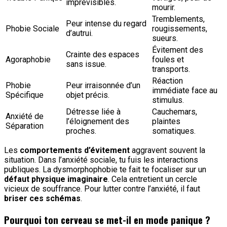
imprévisibles.
mourir.
Tremblements,
Peur intense du regard
Phobie Sociale
rougissements,
d’autrui.
sueurs.
Évitement des
Crainte des espaces
Agoraphobie
foules et
sans issue.
transports.
Réaction
Phobie
Peur irraisonnée d’un
immédiate face au
Spécifique
objet précis.
stimulus.
Détresse liée à
Cauchemars,
Anxiété de
l’éloignement des
plaintes
Séparation
proches.
somatiques.
Les
comportements d’évitement
aggravent souvent la
situation. Dans l’anxiété sociale, tu fuis les interactions
publiques. La dysmorphophobie te fait te focaliser sur un
défaut physique imaginaire
. Cela entretient un cercle
vicieux de souffrance. Pour lutter contre l’anxiété, il faut
briser ces schémas
.
Pourquoi ton cerveau se met-il en mode panique ?