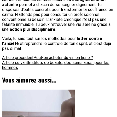
actuelle
permet à chacun de se soigner dignement. Tu
disposes d’outils concrets pour transformer ta souffrance en
calme. N’attends pas pour consulter un professionnel
conventionné si besoin. L’anxiété chronique n’est pas une
fatalité immuable. Tu peux retrouver une vie sereine grâce à
une
action pluridisciplinaire
.
Voilà, tu sais tout sur les méthodes pour
lutter contre
l’anxiété
et reprendre le contrôle de ton esprit, et c’est déjà
pas si mal.
Navigation
Article précédent
Peut-on acheter du vin en ligne ?
Article suivant
Instituts de beauté, des soins aussi pour les
d'article
hommes
Vous aimerez aussi...