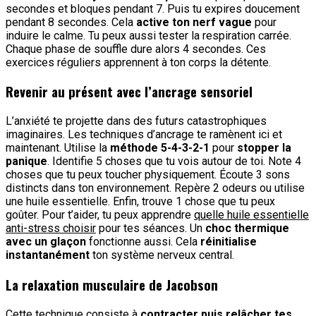
secondes et bloques pendant 7. Puis tu expires doucement
pendant 8 secondes. Cela
active ton nerf vague
pour
induire le calme. Tu peux aussi tester la respiration carrée.
Chaque phase de souffle dure alors 4 secondes. Ces
exercices réguliers apprennent à ton corps la détente.
Revenir au présent avec l’ancrage sensoriel
L’anxiété te projette dans des futurs catastrophiques
imaginaires. Les techniques d’ancrage te ramènent ici et
maintenant. Utilise la
méthode 5-4-3-2-1
pour
stopper la
panique
. Identifie 5 choses que tu vois autour de toi. Note 4
choses que tu peux toucher physiquement. Écoute 3 sons
distincts dans ton environnement. Repère 2 odeurs ou utilise
une huile essentielle. Enfin, trouve 1 chose que tu peux
goûter. Pour t’aider, tu peux apprendre
quelle huile essentielle
anti-stress choisir
pour tes séances. Un
choc thermique
avec un glaçon
fonctionne aussi. Cela
réinitialise
instantanément
ton système nerveux central.
La relaxation musculaire de Jacobson
Cette technique consiste à
contracter puis relâcher tes