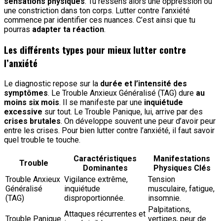
sensations physiques
. Tu ressens alors une oppression ou
une constriction dans ton corps. Lutter contre l’anxiété
commence par identifier ces nuances. C’est ainsi que tu
pourras
adapter ta réaction
.
Les différents types pour mieux lutter contre
l’anxiété
Le diagnostic repose sur la
durée et l’intensité des
symptômes
. Le Trouble Anxieux Généralisé (TAG) dure
au
moins six mois
. Il se manifeste par une
inquiétude
excessive
sur tout. Le Trouble Panique, lui, arrive par des
crises brutales
. On développe souvent une peur d’avoir peur
entre les crises. Pour bien lutter contre l’anxiété, il faut savoir
quel trouble te touche.
Caractéristiques
Manifestations
Trouble
Dominantes
Physiques Clés
Trouble Anxieux
Vigilance extrême,
Tension
Généralisé
inquiétude
musculaire, fatigue,
(TAG)
disproportionnée.
insomnie.
Palpitations,
Attaques récurrentes et
Trouble Panique
vertiges, peur de