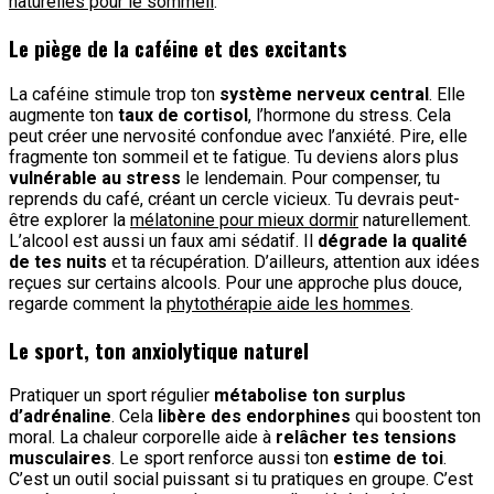
naturelles pour le sommeil
.
Le piège de la caféine et des excitants
La caféine stimule trop ton
système nerveux central
. Elle
augmente ton
taux de cortisol
, l’hormone du stress. Cela
peut créer une nervosité confondue avec l’anxiété. Pire, elle
fragmente ton sommeil et te fatigue. Tu deviens alors plus
vulnérable au stress
le lendemain. Pour compenser, tu
reprends du café, créant un cercle vicieux. Tu devrais peut-
être explorer la
mélatonine pour mieux dormir
naturellement.
L’alcool est aussi un faux ami sédatif. Il
dégrade la qualité
de tes nuits
et ta récupération. D’ailleurs, attention aux idées
reçues sur certains alcools. Pour une approche plus douce,
regarde comment la
phytothérapie aide les hommes
.
Le sport, ton anxiolytique naturel
Pratiquer un sport régulier
métabolise ton surplus
d’adrénaline
. Cela
libère des endorphines
qui boostent ton
moral. La chaleur corporelle aide à
relâcher tes tensions
musculaires
. Le sport renforce aussi ton
estime de toi
.
C’est un outil social puissant si tu pratiques en groupe. C’est