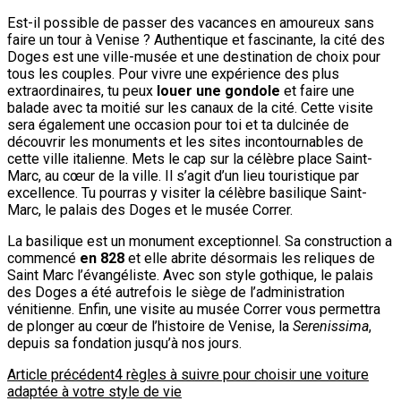
Est-il possible de passer des vacances en amoureux sans
faire un tour à Venise ? Authentique et fascinante, la cité des
Doges est une ville-musée et une destination de choix pour
tous les couples. Pour vivre une expérience des plus
extraordinaires, tu peux
louer une gondole
et faire une
balade avec ta moitié sur les canaux de la cité. Cette visite
sera également une occasion pour toi et ta dulcinée de
découvrir les monuments et les sites incontournables de
cette ville italienne. Mets le cap sur la célèbre place Saint-
Marc, au cœur de la ville. Il s’agit d’un lieu touristique par
excellence. Tu pourras y visiter la célèbre basilique Saint-
Marc, le palais des Doges et le musée Correr.
La basilique est un monument exceptionnel. Sa construction a
commencé
en 828
et elle abrite désormais les reliques de
Saint Marc l’évangéliste. Avec son style gothique, le palais
des Doges a été autrefois le siège de l’administration
vénitienne. Enfin, une visite au musée Correr vous permettra
de plonger au cœur de l’histoire de Venise, la
Serenissima
,
depuis sa fondation jusqu’à nos jours.
Navigation
Article précédent
4 règles à suivre pour choisir une voiture
adaptée à votre style de vie