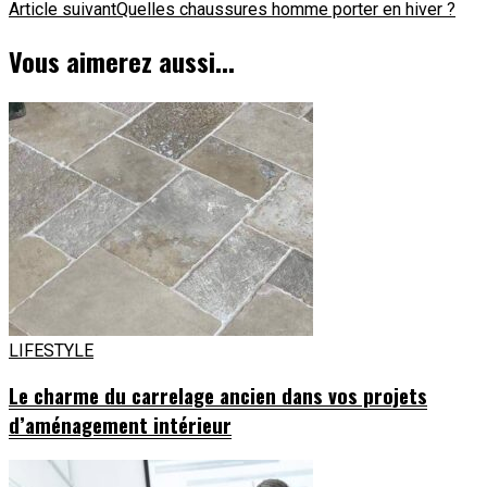
d'article
Article suivant
Quelles chaussures homme porter en hiver ?
Vous aimerez aussi...
LIFESTYLE
Le charme du carrelage ancien dans vos projets
d’aménagement intérieur