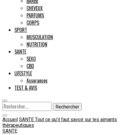
BARBE
CHEVEUX
Male
PARFUMS
CORPS
SPORT
MUSCULATION
NUTRITION
SANTE
SEXO
CBD
LIFESTYLE
Assurances
TEST & AVIS
Rechercher :
Accueil
SANTE
Tout ce qu’il faut savoir sur les aimants
thérapeutiques
SANTE