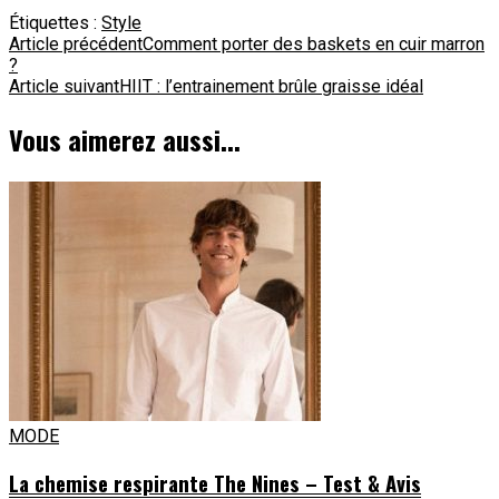
Étiquettes :
Style
Navigation
Article précédent
Comment porter des baskets en cuir marron
?
d'article
Article suivant
HIIT : l’entrainement brûle graisse idéal
Vous aimerez aussi...
MODE
La chemise respirante The Nines – Test & Avis