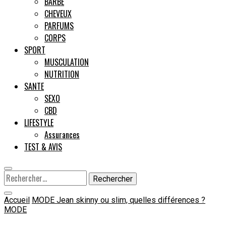
BARBE
CHEVEUX
Male
PARFUMS
CORPS
SPORT
MUSCULATION
NUTRITION
SANTE
SEXO
CBD
LIFESTYLE
Assurances
TEST & AVIS
Rechercher :
Accueil
MODE
Jean skinny ou slim, quelles différences ?
MODE