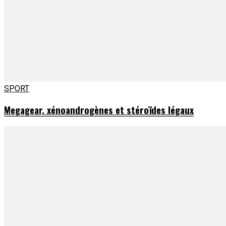
SPORT
Megagear, xénoandrogènes et stéroïdes légaux