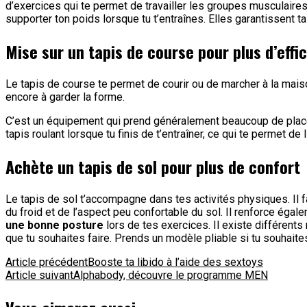
d’exercices qui te permet de travailler les groupes musculaires 
supporter ton poids lorsque tu t’entraînes. Elles garantissent ta
Mise sur un tapis de course pour plus d’effi
Le tapis de course te permet de courir ou de marcher à la mais
encore à garder la forme.
C’est un équipement qui prend généralement beaucoup de place. 
tapis roulant lorsque tu finis de t’entraîner, ce qui te permet d
Achète un tapis de sol pour plus de confort
Le tapis de sol t’accompagne dans tes activités physiques. Il f
du froid et de l’aspect peu confortable du sol. Il renforce égal
une bonne posture
lors de tes exercices. Il existe différents
que tu souhaites faire. Prends un modèle pliable si tu souhaites
Navigation
Article précédent
Booste ta libido à l’aide des sextoys
Article suivant
Alphabody, découvre le programme MEN
d'article