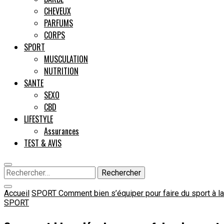
CHEVEUX
PARFUMS
CORPS
SPORT
MUSCULATION
NUTRITION
SANTE
SEXO
CBD
LIFESTYLE
Assurances
TEST & AVIS
Rechercher :
Accueil
SPORT
Comment bien s’équiper pour faire du sport à l
SPORT