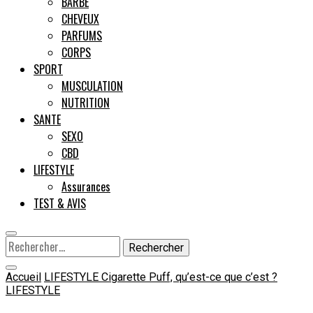
BARBE
CHEVEUX
Male
PARFUMS
CORPS
SPORT
MUSCULATION
NUTRITION
SANTE
SEXO
CBD
LIFESTYLE
Assurances
TEST & AVIS
Rechercher :
Accueil
LIFESTYLE
Cigarette Puff, qu’est-ce que c’est ?
LIFESTYLE