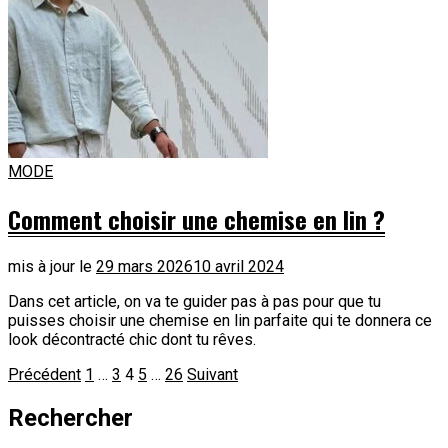
MODE
Comment choisir une chemise en lin ?
mis à jour le
29 mars 2026
10 avril 2024
Dans cet article, on va te guider pas à pas pour que tu
puisses choisir une chemise en lin parfaite qui te donnera ce
look décontracté chic dont tu rêves.
Pagination
Page
Page
Page
Page
Page
Précédent
1
…
3
4
5
…
26
Suivant
des
Rechercher
publications