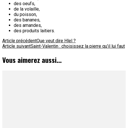
des oeufs,
de la volaille,
du poisson,
des bananes,
des amandes,
des produits laitiers.
Navigation
Article précédent
Que veut dire Hlel ?
Article suivant
Saint-Valentin : choisissez la pierre qu’il lui faut
d'article
Vous aimerez aussi...