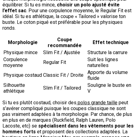
équilibrer. Si tu es mince,
choisir un polo ajusté évite
l’effet sac
. Pour une corpulence moyenne, le Regular Fit est
idéal. Si tu es athlétique, la coupe « Tailored » valorise ton
buste. Le coton piqué est préférable pour les physiques
ronds.
Coupe
Morphologie
Effet technique
recommandée
Physique mince
Slim Fit / Ajustée
Structure la carrure
Corpulence
Suit les lignes
Regular Fit
moyenne
naturelles
Apporte du volume
Physique costaud
Classic Fit / Droite
fluide
Silhouette
Souligne le buste en
Slim Fit / Tailored
athlétique
V
Si tu es plutôt costaud, choisir des
polos grande taille
peut
s’avérer compliqué puisque les coupes classique ne sont
pas vraiment adaptées à ta morphologie. Par chance, de plus
en plus en de marques (Ruckfield, Ralph Lauren, Polo
Lacoste, etc) se
spécialisent dans les vêtements pour les
hommes forts
et proposent des collections adaptées. La