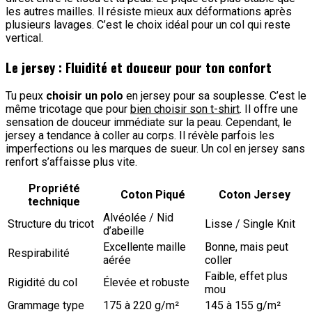
les autres mailles. Il résiste mieux aux déformations après
plusieurs lavages. C’est le choix idéal pour un col qui reste
vertical.
Le jersey : Fluidité et douceur pour ton confort
Tu peux
choisir un polo
en jersey pour sa souplesse. C’est le
même tricotage que pour
bien choisir son t-shirt
. Il offre une
sensation de douceur immédiate sur la peau. Cependant, le
jersey a tendance à coller au corps. Il révèle parfois les
imperfections ou les marques de sueur. Un col en jersey sans
renfort s’affaisse plus vite.
Propriété
Coton Piqué
Coton Jersey
technique
Alvéolée / Nid
Structure du tricot
Lisse / Single Knit
d’abeille
Excellente maille
Bonne, mais peut
Respirabilité
aérée
coller
Faible, effet plus
Rigidité du col
Élevée et robuste
mou
Grammage type
175 à 220 g/m²
145 à 155 g/m²