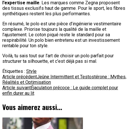
l’expertise maille
. Les marques comme Zegna proposent
des tissus exclusifs haut de gamme. Pour le sport, les fibres
synthétiques restent les plus performantes.
En résumé, le polo est une pièce d’ingénierie vestimentaire
complexe. Priorise toujours la qualité de la maille et
l’ajustement. Le coton piqué reste le standard pour sa
respirabilité. Un polo bien entretenu est un investissement
rentable pour ton style.
Voilà, tu sais tout sur l’art de choisir un polo parfait pour
structurer ta silhouette, et c’est déjà pas si mal.
Étiquettes :
Style
Navigation
Article précédent
Jeûne Intermittent et Testostérone : Mythes,
Réalités et Optimisation
d'article
Article suivant
Éjaculation précoce : Le guide complet pour
enfin durer au lit
Vous aimerez aussi...