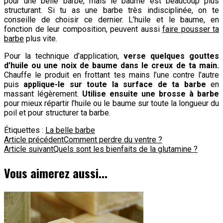
pour une belle barbe, mais le baume est beaucoup plus
structurant. Si tu as une barbe très indisciplinée, on te
conseille de choisir ce dernier. L’huile et le baume, en
fonction de leur composition, peuvent aussi
faire pousser ta
barbe
plus vite.
Pour la technique d’application,
verse quelques gouttes
d’huile ou une noix de baume dans le creux de ta main.
Chauffe le produit en frottant tes mains l’une contre l’autre
puis
applique-le sur toute la surface de ta barbe
en
massant légèrement.
Utilise ensuite une brosse à barbe
pour mieux répartir l’huile ou le baume sur toute la longueur du
poil et pour structurer ta barbe.
Étiquettes :
La belle barbe
Navigation
Article précédent
Comment perdre du ventre ?
Article suivant
Quels sont les bienfaits de la glutamine ?
d'article
Vous aimerez aussi...