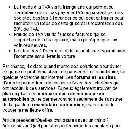
La fraude à la TVA via la triangulaire qui permet au
mandataire de ne pas payer la TVA en passant par des
sociétés basées à l’étranger ce qui peut entrainer pour
l’acheteur un refus de carte grise et la réclamation des
20% de TVA,
Fraude de TVA via de fausses factures qui se
rapproche de la triangulaire, mais qui s’applique aux
voitures neuves,
Les fraudes à l’acompte où le mandataire disparait avec
l’acompte sans livrer la voiture
Par chance, il existe quand même des solutions pour éviter
ce genre de problème. Avant de passer par un mandataire, fait
quelque recherche sur internet. Les
forums et les sites
d’avis
te permettront de connaitre l’avis des acheteurs qui
ont recouru à ces services. Tu peux également trouver, de
plus en plus, des
comparateurs de mandataires
automobiles
qui te permettront non seulement de t’assurer
de la qualité du
mandataire automobile
, mais aussi de
trouver la meilleure offre.
Navigation
Article précédent
Quelles chaussures avec un chino ?
Article suivant
Quel pantalon porter avec des sneakers pour