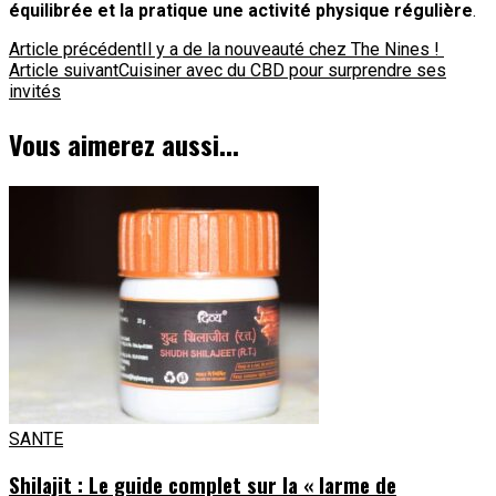
équilibrée et la pratique une activité physique régulière
.
Navigation
Article précédent
Il y a de la nouveauté chez The Nines !
Article suivant
Cuisiner avec du CBD pour surprendre ses
d'article
invités
Vous aimerez aussi...
SANTE
Shilajit : Le guide complet sur la « larme de