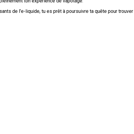
er pleinement ton expérience de vapotage.
 de l’e-liquide, tu es prêt à poursuivre ta quête pour trouver l’