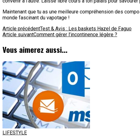
convenir à l’autre. Laisse libre cours à ton palais pour savour
Maintenant que tu as une meilleure compréhension des composants
monde fascinant du vapotage !
Navigation
Article précédent
Test & Avis : Les baskets Hazel de Faguo
Article suivant
Comment gérer l’incontinence légère ?
d'article
Vous aimerez aussi...
LIFESTYLE