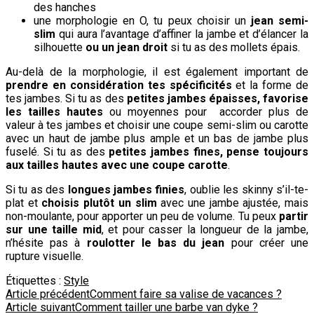
des hanches
une morphologie en O, tu peux choisir un
jean semi-
slim
qui aura l’avantage d’affiner la jambe et d’élancer la
silhouette
ou un jean droit
si tu as des mollets épais.
Au-delà de la morphologie, il est également important de
prendre en considération tes spécificités
et la forme de
tes jambes. Si tu as des
petites jambes épaisses, favorise
les tailles hautes
ou moyennes pour accorder plus de
valeur à tes jambes et choisir une coupe semi-slim ou carotte
avec un haut de jambe plus ample et un bas de jambe plus
fuselé. Si tu as des
petites jambes fines, pense toujours
aux tailles hautes avec une coupe carotte
.
Si tu as des
longues jambes finies
, oublie les skinny s’il-te-
plat et
choisis plutôt un slim
avec une jambe ajustée, mais
non-moulante, pour apporter un peu de volume. Tu peux
partir
sur une taille mid
, et pour casser la longueur de la jambe,
n’hésite pas à
roulotter le bas du jean
pour créer une
rupture visuelle.
Étiquettes :
Style
Navigation
Article précédent
Comment faire sa valise de vacances ?
Article suivant
Comment tailler une barbe van dyke ?