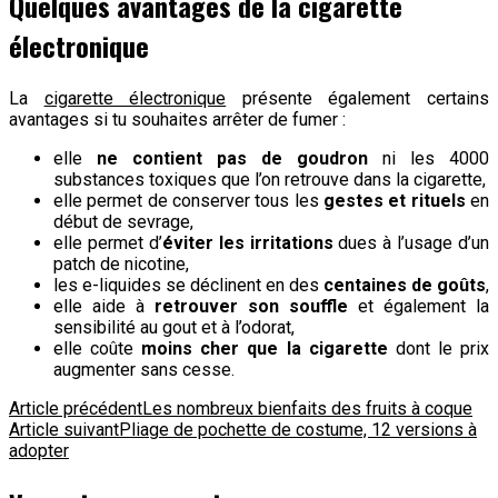
Quelques avantages de la cigarette
électronique
La
cigarette électronique
présente également certains
avantages si tu souhaites arrêter de fumer :
elle
ne contient pas de goudron
ni les 4000
substances toxiques que l’on retrouve dans la cigarette,
elle permet de conserver tous les
gestes et rituels
en
début de sevrage,
elle permet d’
éviter les irritations
dues à l’usage d’un
patch de nicotine,
les e-liquides se déclinent en des
centaines de goûts
,
elle aide à
retrouver son souffle
et également la
sensibilité au gout et à l’odorat,
elle coûte
moins cher que la cigarette
dont le prix
augmenter sans cesse.
Navigation
Article précédent
Les nombreux bienfaits des fruits à coque
Article suivant
Pliage de pochette de costume, 12 versions à
d'article
adopter